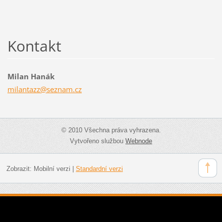
Kontakt
Milan Hanák
milantaz
z@seznam
.cz
© 2010 Všechna práva vyhrazena.
Vytvořeno službou
Webnode
Zobrazit:
Mobilní verzi
|
Standardní verzi