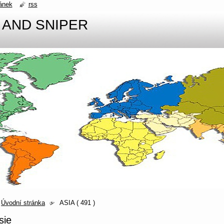
ánek
rss
 AND SNIPER
Úvodní stránka
ASIA ( 491 )
sie