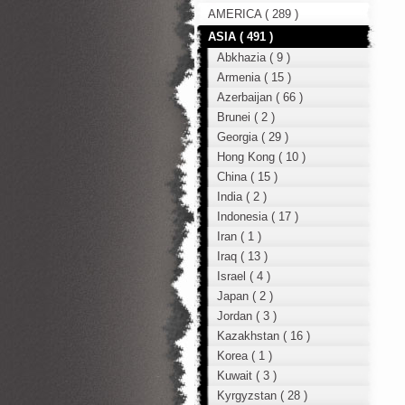
AMERICA ( 289 )
ASIA ( 491 )
Abkhazia ( 9 )
Armenia ( 15 )
Azerbaijan ( 66 )
Brunei ( 2 )
Georgia ( 29 )
Hong Kong ( 10 )
China ( 15 )
India ( 2 )
Indonesia ( 17 )
Iran ( 1 )
Iraq ( 13 )
Israel ( 4 )
Japan ( 2 )
Jordan ( 3 )
Kazakhstan ( 16 )
Korea ( 1 )
Kuwait ( 3 )
Kyrgyzstan ( 28 )