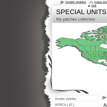
úvodní stránka
mapa str
tisk
SPECIAL UNITS
My patches collection
Úvodní stránka
A
AFRICA ( 62 )