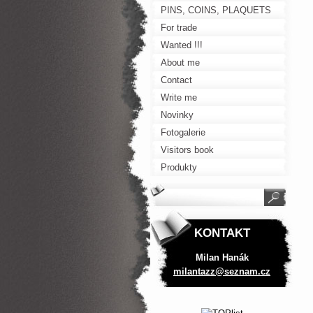
PINS, COINS, PLAQUETS
For trade
Wanted !!!
About me
Contact
Write me
Novinky
Fotogalerie
Visitors book
Produkty
KONTAKT
Milan Hanák
milantaz
z@seznam
.cz