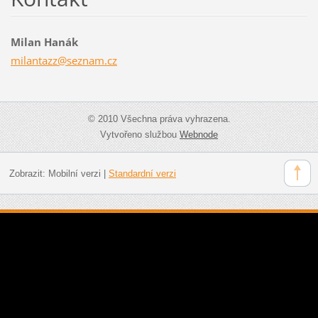
Milan Hanák
milantaz
z@seznam
.cz
© 2010 Všechna práva vyhrazena.
Vytvořeno službou
Webnode
Zobrazit:
Mobilní verzi
|
Standardní verzi