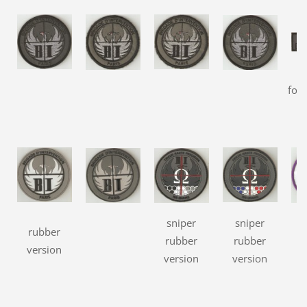
for
sniper
sniper
rubber
rubber
rubber
version
version
version