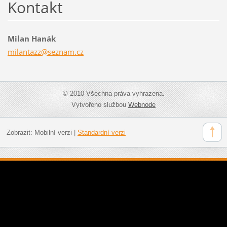
Kontakt
Milan Hanák
milantaz
z@seznam
.cz
© 2010 Všechna práva vyhrazena.
Vytvořeno službou
Webnode
Zobrazit:
Mobilní verzi
|
Standardní verzi