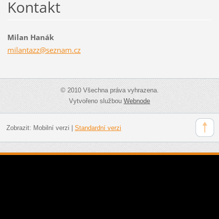
Kontakt
Milan Hanák
milantaz
z@seznam
.cz
© 2010 Všechna práva vyhrazena.
Vytvořeno službou
Webnode
Zobrazit:
Mobilní verzi
|
Standardní verzi