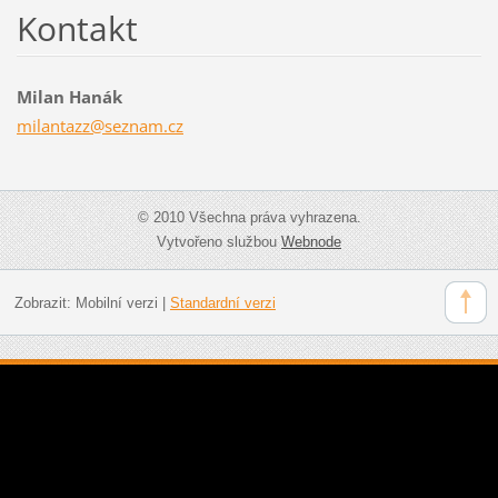
Kontakt
Milan Hanák
milantaz
z@seznam
.cz
© 2010 Všechna práva vyhrazena.
Vytvořeno službou
Webnode
Zobrazit:
Mobilní verzi
|
Standardní verzi