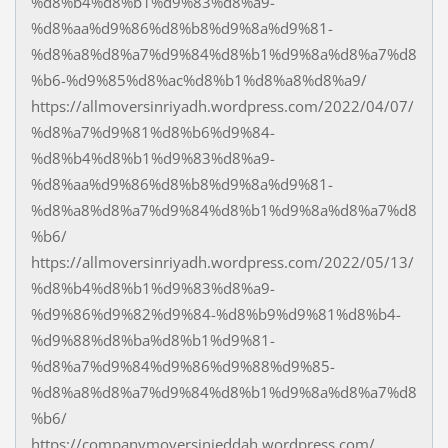
%d8%b4%d8%b1%d9%83%d8%a9-
%d8%aa%d9%86%d8%b8%d9%8a%d9%81-
%d8%a8%d8%a7%d9%84%d8%b1%d9%8a%d8%a7%d8
%b6-%d9%85%d8%ac%d8%b1%d8%a8%d8%a9/
https://allmoversinriyadh.wordpress.com/2022/04/07/
%d8%a7%d9%81%d8%b6%d9%84-
%d8%b4%d8%b1%d9%83%d8%a9-
%d8%aa%d9%86%d8%b8%d9%8a%d9%81-
%d8%a8%d8%a7%d9%84%d8%b1%d9%8a%d8%a7%d8
%b6/
https://allmoversinriyadh.wordpress.com/2022/05/13/
%d8%b4%d8%b1%d9%83%d8%a9-
%d9%86%d9%82%d9%84-%d8%b9%d9%81%d8%b4-
%d9%88%d8%ba%d8%b1%d9%81-
%d8%a7%d9%84%d9%86%d9%88%d9%85-
%d8%a8%d8%a7%d9%84%d8%b1%d9%8a%d8%a7%d8
%b6/
https://companymoversinjeddah.wordpress.com/