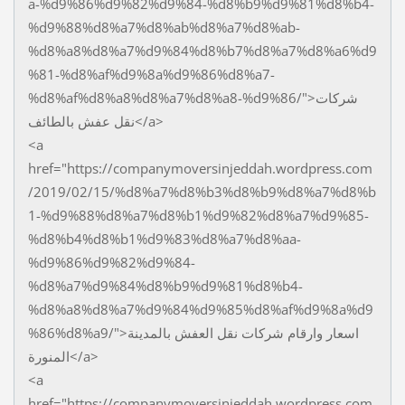
a-%d9%86%d9%82%d9%84-%d8%b9%d9%81%d8%b4-
%d9%88%d8%a7%d8%ab%d8%a7%d8%ab-
%d8%a8%d8%a7%d9%84%d8%b7%d8%a7%d8%a6%d9
%81-%d8%af%d9%8a%d9%86%d8%a7-
%d8%af%d8%a8%d8%a7%d8%a8-%d9%86/">شركات
نقل عفش بالطائف</a>
<a
href="https://companymoversinjeddah.wordpress.com
/2019/02/15/%d8%a7%d8%b3%d8%b9%d8%a7%d8%b
1-%d9%88%d8%a7%d8%b1%d9%82%d8%a7%d9%85-
%d8%b4%d8%b1%d9%83%d8%a7%d8%aa-
%d9%86%d9%82%d9%84-
%d8%a7%d9%84%d8%b9%d9%81%d8%b4-
%d8%a8%d8%a7%d9%84%d9%85%d8%af%d9%8a%d9
%86%d8%a9/">اسعار وارقام شركات نقل العفش بالمدينة
المنورة</a>
<a
href="https://companymoversinjeddah.wordpress.com