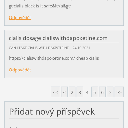
gt;cialis black is it safe&lt;/a&gt;
Odpovědět
cialis dosage cialiswithdapoxetine.com
CAN I TAKE CIALIS WITH DAXPOTEINE
24.10.2021
https://cialiswithdapoxetine.com/ cheap cialis
Odpovědět
<<
<
2
3
4
5
6
>
>>
Přidat nový příspěvek