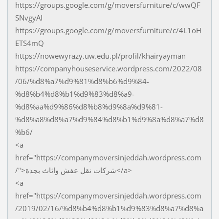
https://groups.google.com/g/moversfurniture/c/wwQF
SNvgyAI
https://groups.google.com/g/moversfurniture/c/4L1oH
ETS4mQ
https://nowewyrazy.uw.edu.pl/profil/khairyayman
https://companyhouseservice.wordpress.com/2022/08
/06/%d8%a7%d9%81%d8%b6%d9%84-
%d8%b4%d8%b1%d9%83%d8%a9-
%d8%aa%d9%86%d8%b8%d9%8a%d9%81-
%d8%a8%d8%a7%d9%84%d8%b1%d9%8a%d8%a7%d8
%b6/
<a
href="https://companymoversinjeddah.wordpress.com
/">شركات نقل عفش واثاث بجدة</a>
<a
href="https://companymoversinjeddah.wordpress.com
/2019/02/16/%d8%b4%d8%b1%d9%83%d8%a7%d8%a