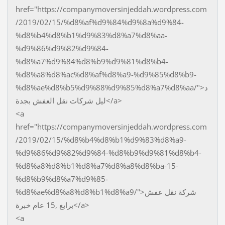
href="https://companymoversinjeddah.wordpress.com
/2019/02/15/%d8%af%d9%84%d9%8a%d9%84-
%d8%b4%d8%b1%d9%83%d8%a7%d8%aa-
%d9%86%d9%82%d9%84-
%d8%a7%d9%84%d8%b9%d9%81%d8%b4-
%d8%a8%d8%ac%d8%af%d8%a9-%d9%85%d8%b9-
%d8%ae%d8%b5%d9%88%d9%85%d8%a7%d8%aa/">د
ليل شركات نقل العفش بجدة</a>
<a
href="https://companymoversinjeddah.wordpress.com
/2019/02/15/%d8%b4%d8%b1%d9%83%d8%a9-
%d9%86%d9%82%d9%84-%d8%b9%d9%81%d8%b4-
%d8%a8%d8%b1%d8%a7%d8%a8%d8%ba-15-
%d8%b9%d8%a7%d9%85-
%d8%ae%d8%a8%d8%b1%d8%a9/">شركة نقل عفش
برابغ ,15 عام خبرة</a>
<a