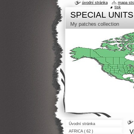
úvodní stránka
mapa str
tisk
SPECIAL UNITS
My patches collection
Úvodní stránka
V
AFRICA ( 62 )