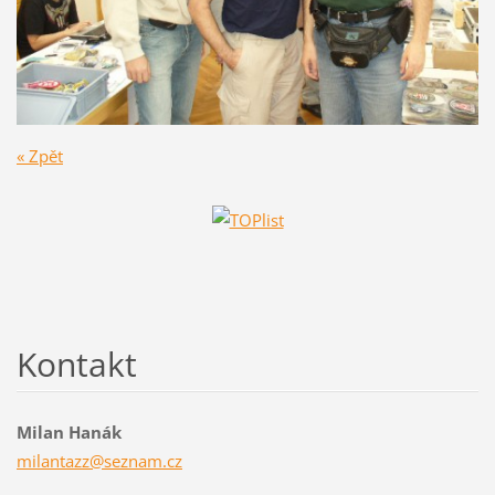
« Zpět
Kontakt
Milan Hanák
milantaz
z@seznam
.cz